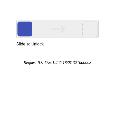
联系我们
关
电话/微
信：1395589267
9/18055839012
颍州总店：阜阳师大附属幼儿园北100米（中医馆）
颍东二店：方圆荟A座红绿灯向西100米路北（鼻咽康养）
微
微